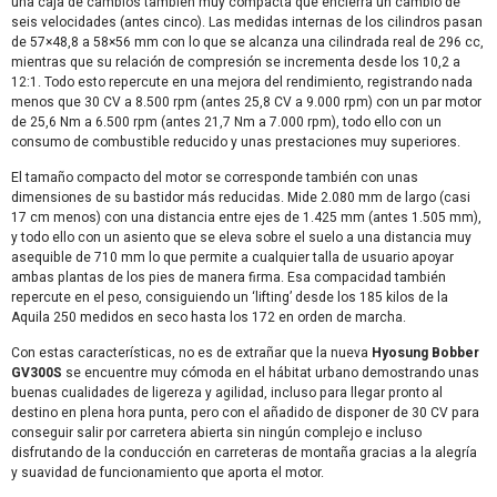
una caja de cambios también muy compacta que encierra un cambio de
seis velocidades (antes cinco). Las medidas internas de los cilindros pasan
de 57×48,8 a 58×56 mm con lo que se alcanza una cilindrada real de 296 cc,
mientras que su relación de compresión se incrementa desde los 10,2 a
12:1. Todo esto repercute en una mejora del rendimiento, registrando nada
menos que 30 CV a 8.500 rpm (antes 25,8 CV a 9.000 rpm) con un par motor
de 25,6 Nm a 6.500 rpm (antes 21,7 Nm a 7.000 rpm), todo ello con un
consumo de combustible reducido y unas prestaciones muy superiores.
El tamaño compacto del motor se corresponde también con unas
dimensiones de su bastidor más reducidas. Mide 2.080 mm de largo (casi
17 cm menos) con una distancia entre ejes de 1.425 mm (antes 1.505 mm),
y todo ello con un asiento que se eleva sobre el suelo a una distancia muy
asequible de 710 mm lo que permite a cualquier talla de usuario apoyar
ambas plantas de los pies de manera firma. Esa compacidad también
repercute en el peso, consiguiendo un ‘lifting’ desde los 185 kilos de la
Aquila 250 medidos en seco hasta los 172 en orden de marcha.
Con estas características, no es de extrañar que la nueva
Hyosung Bobber
GV300S
se encuentre muy cómoda en el hábitat urbano demostrando unas
buenas cualidades de ligereza y agilidad, incluso para llegar pronto al
destino en plena hora punta, pero con el añadido de disponer de 30 CV para
conseguir salir por carretera abierta sin ningún complejo e incluso
disfrutando de la conducción en carreteras de montaña gracias a la alegría
y suavidad de funcionamiento que aporta el motor.