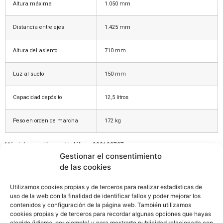
Altura máxima
1.050 mm
Distancia entre ejes
1.425 mm
Altura del asiento
710 mm
Luz al suelo
150 mm
Capacidad depósito
12,5 litros
Peso en orden de marcha
172 kg
Más información en el teléfono 902103727
Gestionar el consentimiento
de las cookies
Utilizamos cookies propias y de terceros para realizar estadísticas de
uso de la web con la finalidad de identificar fallos y poder mejorar los
contenidos y configuración de la página web. También utilizamos
cookies propias y de terceros para recordar algunas opciones que hayas
elegido (idioma, por ejemplo) y para mostrarte publicidad relacionada con