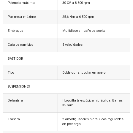
Potencia máxima
30 CV a 8.500 rpm
Par motor máximo
25,6 Nm a 6.500 rpm
Embrague
Multidisco en baño de aceite
Caja de cambios
6 velocidades
BASTIDOR
Tipo
Doble cuna tubular en acero
SUSPENSIONES
Delantera
Horquilla telescópica hidráulica. Barras
35 mm
Trasera
2 amortiguadores hidráulicos regulables
en precarga.