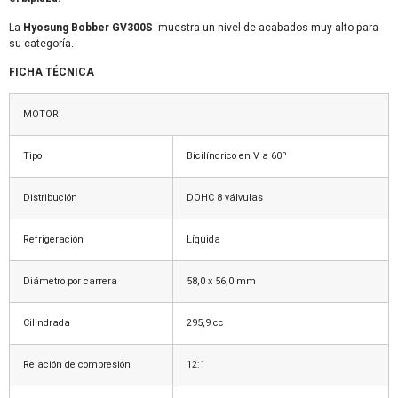
La
Hyosung Bobber GV300S
muestra un nivel de acabados muy alto para
su categoría.
FICHA TÉCNICA
MOTOR
Tipo
Bicilíndrico en V a 60º
Distribución
DOHC 8 válvulas
Refrigeración
Líquida
Diámetro por carrera
58,0 x 56,0 mm
Cilindrada
295,9 cc
Relación de compresión
12:1