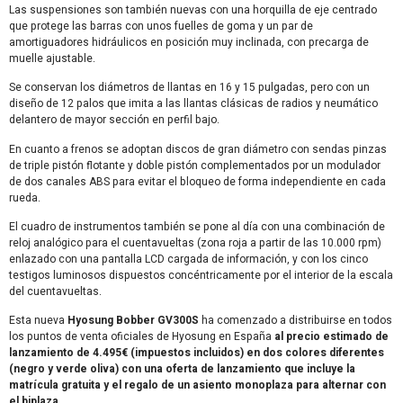
Las suspensiones son también nuevas con una horquilla de eje centrado
que protege las barras con unos fuelles de goma y un par de
amortiguadores hidráulicos en posición muy inclinada, con precarga de
muelle ajustable.
Se conservan los diámetros de llantas en 16 y 15 pulgadas, pero con un
diseño de 12 palos que imita a las llantas clásicas de radios y neumático
delantero de mayor sección en perfil bajo.
En cuanto a frenos se adoptan discos de gran diámetro con sendas pinzas
de triple pistón flotante y doble pistón complementados por un modulador
de dos canales ABS para evitar el bloqueo de forma independiente en cada
rueda.
El cuadro de instrumentos también se pone al día con una combinación de
reloj analógico para el cuentavueltas (zona roja a partir de las 10.000 rpm)
enlazado con una pantalla LCD cargada de información, y con los cinco
testigos luminosos dispuestos concéntricamente por el interior de la escala
del cuentavueltas.
Esta nueva
Hyosung Bobber GV300S
ha comenzado a distribuirse en todos
los puntos de venta oficiales de Hyosung en España
al precio estimado de
lanzamiento de 4.495€ (impuestos incluidos) en dos colores diferentes
(negro y verde oliva) con una oferta de lanzamiento que incluye la
matrícula gratuita y el regalo de un asiento monoplaza para alternar con
el biplaza.